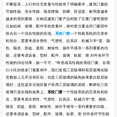
不断提高，人们对住宅质量与性能有了明确要求，建筑门窗的
节能性能、安全性能、隔音降噪、防晒、舒适度、耐用度越来
越多的受到重视，在购买建筑门窗产品时除了注重门窗明显部
位如铝材、玻璃、配件等的质量外，相对更注重这些门窗部件
组合后一个综合性能的实现。
系统门窗
一个性能系统的完美有
机组合，需要考虑水密性、气密性、抗风压、机械力学*度、隔
热、隔音、防盗、遮阳、耐候性、操作手感等一系列重要的功
能，还要考虑设备、型材、配件、玻璃、粘胶、密 封件各环节
性能的综合结果，缺一不可，*终形成高性能的系统门窗。在我
们小区的很多门窗案例中，我们发现三层玻璃和双层玻璃在隔
音数据上几乎没有区别，但是三层玻璃的隔热效果要比双层玻
璃好，这也是东北地区窗户采用三层玻璃的原因，断桥铝三层
玻璃只是在隔热效果上。
系统门窗
一个性能系统的完美有机组
合，需要考虑水密性、气密性、抗风压、机械力学*度、隔热、
隔音、防盗、遮阳、耐候性、操作手感等一系列重要的功能，
还要考虑设备、型材、配件、玻璃、粘胶、密 封件各环节性能