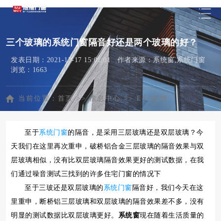
三个玻璃的系统门窗隔音好还是两个玻璃的好？
发表日期：2021-12-17 15:01:01 作者来源：系统窗,系统门窗
浏览：1663
当前位置：
首页
>>
信息中心
>>
ESS玻璃
至于
系统门窗
的隔音，是采用三层玻璃还是双层玻璃？今
天我们在这里再次重申，破桥铝合金三层玻璃的隔音效果与双
层玻璃相似，没有比双层玻璃隔音效果更好的测试数据，在我
们通过噪音测试三找到的许多住宅门窗的情况下
至于三玻还是双层玻璃的
系统门窗
隔音好，我们今天在这
里重申，断桥铝三层玻璃和双层玻璃的隔音效果差不多，没有
明显的测试数据比双层玻璃更好。
系统窗
现在随着生活质量的