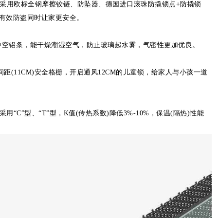
配件采用欧标全钢摩擦铰链、防坠器、德国进口滚珠防撬锁点+防撬锁
有效防盗同时让家更安全。
中空铝条，能干燥潮湿空气，防止玻璃起水雾，气密性更加优良。
距(11CM)安全格栅，开启通风12CM的儿童锁，给家人与小孩一道
用“C”型、“T”型，K值(传热系数)降低3%-10%，保温(隔热)性能