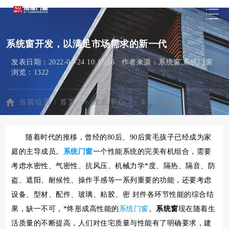
系统窗开发，以满足市场需求的新一代
发表日期：2022-04-24 10:17:56 作者来源：系统窗,系统门窗
浏览：1322
当前位置：
首页
>>
信息中心
>>
ESS玻璃
随着时代的推移，曾经的80后、90后黄毛孩子已经成为家
庭的主导成员。
系统门窗
一个性能系统的完美有机组合，需要
考虑水密性、气密性、抗风压、机械力学*度、隔热、隔音、防
盗、遮阳、耐候性、操作手感等一系列重要的功能，还要考虑
设备、型材、配件、玻璃、粘胶、密 封件各环节性能的综合结
果，缺一不可，*终形成高性能的
系统门窗
。
系统窗
现在随着生
活质量的不断提高，人们对住宅质量与性能有了明确要求，建