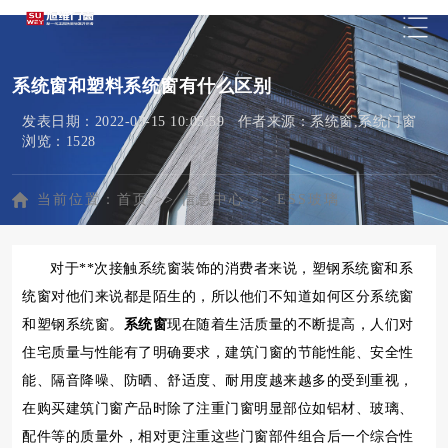
系统窗和塑料系统窗有什么区别
发表日期：2022-03-15 10:05:59 作者来源：系统窗,系统门窗
浏览：1528
当前位置：
首页
>>
信息中心
>>
ESS玻璃
对于**次接触系统窗装饰的消费者来说，塑钢系统窗和系
统窗对他们来说都是陌生的，所以他们不知道如何区分系统窗
和塑钢系统窗。
系统窗
现在随着生活质量的不断提高，人们对
住宅质量与性能有了明确要求，建筑门窗的节能性能、安全性
能、隔音降噪、防晒、舒适度、耐用度越来越多的受到重视，
在购买建筑门窗产品时除了注重门窗明显部位如铝材、玻璃、
配件等的质量外，相对更注重这些门窗部件组合后一个综合性