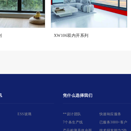
列
XW106双内开系列
讯
凭什么选择我们
ESS玻璃
**设计团队
快速响应服务
7个条生产线
已服务3000+客户
产品检测具体全面
技术研发能力*劲