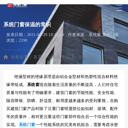
系统门窗保温的常识
发表日期：2021-09-29 10:12:14 作者来源：系统窗,系统门窗
浏览：2390
当前位置：
首页
>>
信息中心
>>
ESS玻璃
绝缘型材的绝缘原理是由铝合金型材和热塑性混合材料绝
缘带组成。
系统窗
现在随着生活质量的不断提高，人们对住宅
质量与性能有了明确要求，建筑门窗的节能性能、安全性能、
隔音降噪、防晒、舒适度、耐用度越来越多的受到重视，在购
买建筑门窗产品时除了注重门窗明显部位如铝材、玻璃、配件
等的质量外，相对更注重这些门窗部件组合后一个综合性能的
实现。
系统门窗
一个性能系统的完美有机组合，需要考虑水密