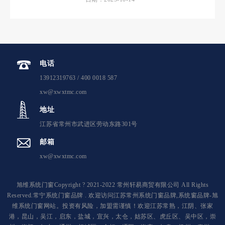
电话
13912319763 / 400 0018 587
xw@xwxtmc.com
地址
江苏省常州市武进区劳动东路301号
邮箱
xw@xwxtmc.com
旭维系统门窗Copyright ? 2021-2022 常州轩易商贸有限公司 All Rights
Reserved.常宁系统门窗品牌 . 欢迎访问江苏常州系统门窗品牌,系统窗品牌-旭
维系统门窗网站。投资有风险，加盟需谨慎！欢迎江苏常熟，江阴、张家
港，昆山，吴江，启东，盐城，宜兴，太仓，姑苏区、虎丘区、吴中区，崇