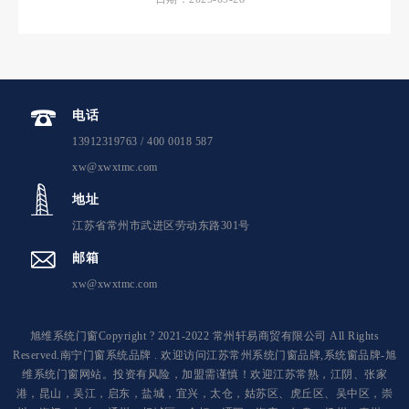
电话
13912319763 / 400 0018 587
xw@xwxtmc.com
地址
江苏省常州市武进区劳动东路301号
邮箱
xw@xwxtmc.com
旭维系统门窗Copyright ? 2021-2022 常州轩易商贸有限公司 All Rights
Reserved.南宁门窗系统品牌 . 欢迎访问江苏常州系统门窗品牌,系统窗品牌-旭
维系统门窗网站。投资有风险，加盟需谨慎！欢迎江苏常熟，江阴、张家
港，昆山，吴江，启东，盐城，宜兴，太仓，姑苏区、虎丘区、吴中区，崇