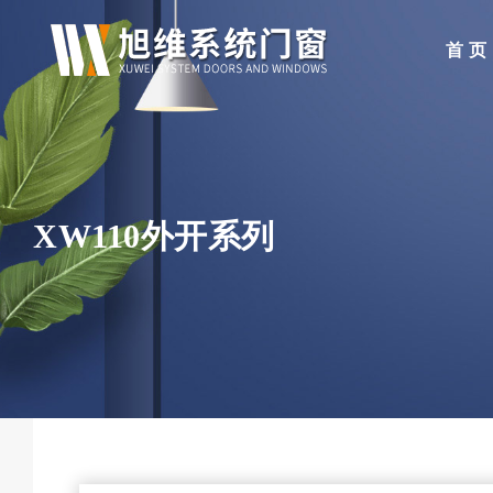
首 页
XW110外开系列