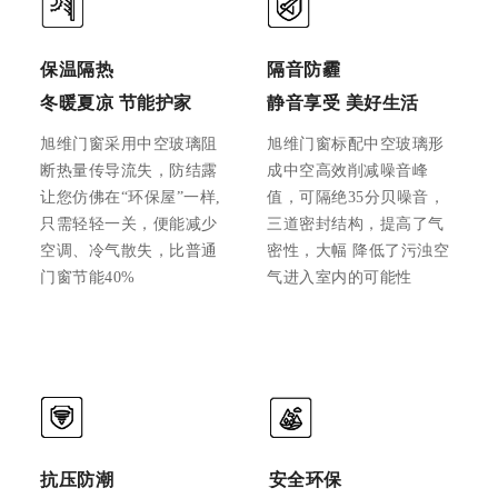
保温隔热
隔音防霾
冬暖夏凉 节能护家
静音享受 美好生活
旭维门窗采用中空玻璃阻
旭维门窗标配中空玻璃形
断热量传导流失，防结露
成中空高效削减噪音峰
让您仿佛在“环保屋”一样,
值，可隔绝35分贝噪音，
只需轻轻一关，便能减少
三道密封结构，提高了气
空调、冷气散失，比普通
密性，大幅 降低了污浊空
门窗节能40%
气进入室内的可能性
抗压防潮
安全环保