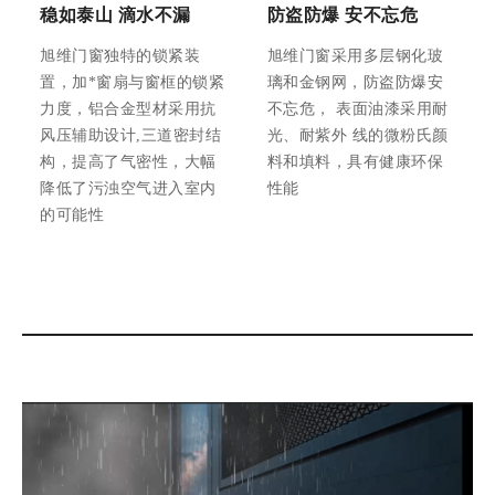
稳如泰山 滴水不漏
防盗防爆 安不忘危
旭维门窗独特的锁紧装
旭维门窗采用多层钢化玻
置，加*窗扇与窗框的锁紧
璃和金钢网，防盗防爆安
力度，铝合金型材采用抗
不忘危， 表面油漆采用耐
风压辅助设计,三道密封结
光、耐紫外 线的微粉氏颜
构，提高了气密性，大幅
料和填料，具有健康环保
降低了污浊空气进入室内
性能
的可能性