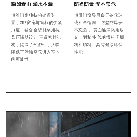
稳如泰山 滴水不漏
防盗防爆 安不忘危
旭维门窗独特的锁紧装
旭维门窗采用多层钢化玻
置，加*窗扇与窗框的锁紧
璃和金钢网，防盗防爆安
力度，铝合金型材采用抗
不忘危， 表面油漆采用耐
风压辅助设计,三道密封结
光、耐紫外 线的微粉氏颜
构，提高了气密性，大幅
料和填料，具有健康环保
降低了污浊空气进入室内
性能
的可能性