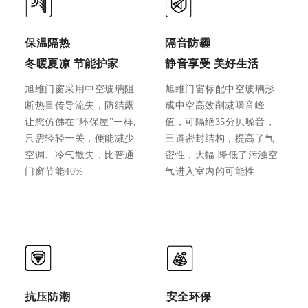
保温隔热
隔音防霾
冬暖夏凉 节能护家
静音享受 美好生活
旭维门窗采用中空玻璃阻
旭维门窗标配中空玻璃形
断热量传导流失，防结露
成中空高效削减噪音峰
让您仿佛在“环保屋”一样,
值，可隔绝35分贝噪音，
只需轻轻一关，便能减少
三道密封结构，提高了气
空调、冷气散失，比普通
密性，大幅 降低了污浊空
门窗节能40%
气进入室内的可能性
抗压防潮
安全环保