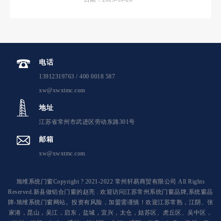
电话
13912319763 / 400 0018 587
xw@xwxtmc.com
地址
江苏省常州市武进区劳动东路301号
邮箱
xw@xwxtmc.com
旭维系统门窗Copyright ? 2021-2022 常州轩易商贸有限公司 All Rights
Reserved.新县做铝合门窗的赵亮 . 欢迎访问江苏常州系统门窗品牌,系统窗品
牌-旭维系统门窗网站。投资有风险，加盟需谨慎！欢迎江苏常熟，江阴、张
家港，昆山，吴江，启东，盐城，宜兴，太仓，姑苏区、虎丘区、吴中区，