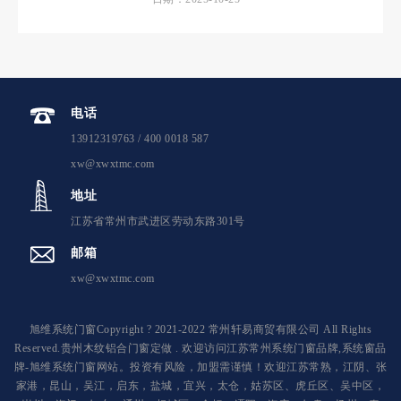
电话
13912319763 / 400 0018 587
xw@xwxtmc.com
地址
江苏省常州市武进区劳动东路301号
邮箱
xw@xwxtmc.com
旭维系统门窗Copyright ? 2021-2022 常州轩易商贸有限公司 All Rights
Reserved.贵州木纹铝合门窗定做 . 欢迎访问江苏常州系统门窗品牌,系统窗品
牌-旭维系统门窗网站。投资有风险，加盟需谨慎！欢迎江苏常熟，江阴、张
家港，昆山，吴江，启东，盐城，宜兴，太仓，姑苏区、虎丘区、吴中区，