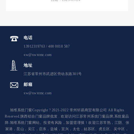
电话
13912319763 / 400 0018 587
xw@xwxtmc.com
地址
江苏省常州市武进区劳动东路301号
邮箱
xw@xwxtmc.com
旭维系统门窗Copyright ? 2021-2022 常州轩易商贸有限公司 All Rights
Reserved.陕西铝合门窗品牌批发 . 欢迎访问江苏常州系统门窗品牌,系统窗品
牌-旭维系统门窗网站。投资有风险，加盟需谨慎！欢迎江苏常熟，江阴、张
家港，昆山，吴江，启东，盐城，宜兴，太仓，姑苏区、虎丘区、吴中区，