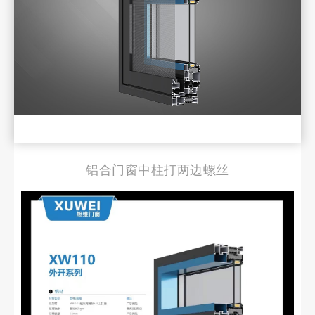
铝合门窗中柱打两边螺丝