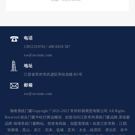
电话
13912319763 / 400 0018 587
xw@xwxtmc.com
地址
江苏省常州市武进区劳动东路301号
邮箱
xw@xwxtmc.com
旭维系统门窗Copyright ? 2021-2022 常州轩易商贸有限公司 All Rights
Reserved.铝合门窗中柱打两边螺丝 . 欢迎访问江苏常州系统门窗品牌,系统窗
品牌-旭维系统门窗网站。投资有风险，加盟需谨慎！欢迎江苏常熟，江阴、
张家港，昆山，吴江，启东，盐城，宜兴，太仓，姑苏区、虎丘区、吴中