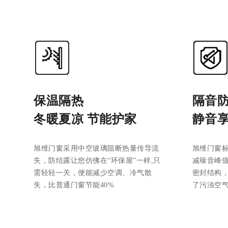
保温隔热
隔音
冬暖夏凉 节能护家
静音享
旭维门窗采用中空玻璃阻断热量传导流
旭维门窗
失，防结露让您仿佛在“环保屋”一样,只
减噪音峰值
需轻轻一关，便能减少空调、冷气散
密封结构，
失，比普通门窗节能40%
了污浊空