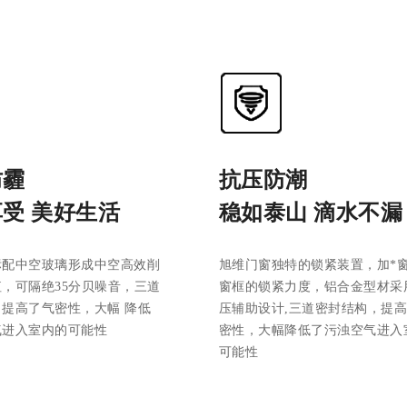
防霾
抗压防潮
受 美好生活
稳如泰山 滴水不漏
标配中空玻璃形成中空高效削
旭维门窗独特的锁紧装置，加*
，可隔绝35分贝噪音，三道
窗框的锁紧力度，铝合金型材采
提高了气密性，大幅 降低
压辅助设计,三道密封结构，提
气进入室内的可能性
密性，大幅降低了污浊空气进入
可能性