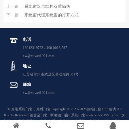
上一篇：
系统窗双层结构双重隔热
下一篇：
系统窗代理系统窗的打开方式
电话
13912319763 / 400 0018 587
xw@xuwei1991.com
地址
江苏省常州市武进区劳动东路301号
邮箱
xw@xuwei1991.com
© 旭维系统门窗，旭维门窗Copyright © 2021-2025旭维门窗 ESS玻璃 All
Rights Reserved.
铝合金门窗
|
断桥铝门窗
|
系统门窗
www.xuwei1991.com . 欢
迎访问江苏常州系统门窗品牌,系统窗品牌-旭维系统门窗网站。投资有风险，
加盟需谨慎！
苏ICP备2021039718号-2