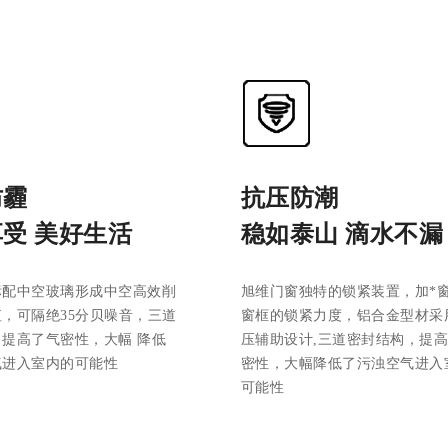
防霾
抗压防潮
受 美好生活
稳如泰山 滴水不漏
标配中空玻璃形成中空高效削
旭维门窗独特的锁紧装置，加*
，可隔绝35分贝噪音，三道
窗框的锁紧力度，铝合金型材采
提高了气密性，大幅 降低
压辅助设计,三道密封结构，提
气进入室内的可能性
密性，大幅降低了污浊空气进入
可能性