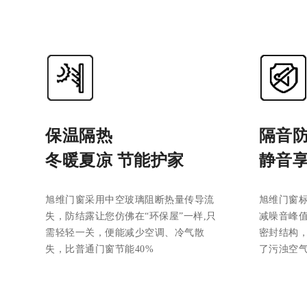
保温隔热
隔音
冬暖夏凉 节能护家
静音享
旭维门窗采用中空玻璃阻断热量传导流
旭维门窗
失，防结露让您仿佛在“环保屋”一样,只
减噪音峰值
需轻轻一关，便能减少空调、冷气散
密封结构，
失，比普通门窗节能40%
了污浊空