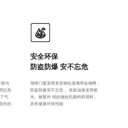
安全环保
防盗防爆 安不忘危
窗扇与
旭维门窗采用多层钢化玻璃和金钢网，
用抗风
防盗防爆安不忘危， 表面油漆采用耐
高了气
光、耐紫外 线的微粉氏颜料和填料，
室内的
具有健康环保性能