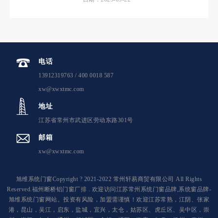
电话
13912319763 / 400 0018 587
xw@xwxtmc.com
地址
江苏省常州市武进区劳动东路301号
邮箱
xw@xwxtmc.com
旭维系统门窗Copyright ? 2021-2022 常州轩易商贸有限公司 All Rights
Reserved.福州断桥铝门窗厂排 . 欢迎访问江苏常州系统门窗品牌,系统窗品牌-
旭维系统门窗网站。投资有风险，加盟需谨慎！欢迎江苏常熟，江阴、张家
港，昆山，吴江，启东，盐城，宜兴，太仓，姑苏区、虎丘区、吴中区，崇