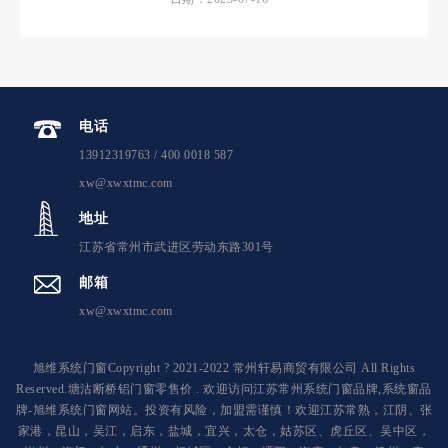
电话
13912319763 / 400 0018 587
xw@xwxtmc.com
地址
江苏省常州市武进区劳动东路301号
邮箱
xw@xwxtmc.com
旭维系统门窗Copyright ? 2021-2022 常州轩易商贸有限公司 All Rights
Reserved.塘沽断桥铝门窗零售价 . 欢迎访问江苏常州系统门窗品牌,系统窗品
牌-旭维系统门窗网站。投资有风险，加盟需谨慎！欢迎江苏常熟，江阴、张
家港，昆山，吴江，启东，盐城，宜兴，太仓，姑苏区、虎丘区、吴中区，