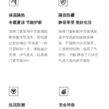
保温隔热
隔音防霾
冬暖夏凉 节能护家
静音享受 美好生活
旭维门窗采用中空玻璃阻
旭维门窗标配中空玻璃形
断热量传导流失，防结露
成中空高效削减噪音峰
让您仿佛在“环保屋”一样,
值，可隔绝35分贝噪音，
只需轻轻一关，便能减少
三道密封结构，提高了气
空调、冷气散失，比普通
密性，大幅 降低了污浊空
门窗节能40%
气进入室内的可能性
抗压防潮
安全环保