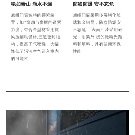
稳如泰山 滴水不漏
防盗防爆 安不忘危
旭维门窗独特的锁紧装
旭维门窗采用多层钢化玻
置，加*窗扇与窗框的锁紧
璃和金钢网，防盗防爆安
力度，铝合金型材采用抗
不忘危， 表面油漆采用耐
风压辅助设计,三道密封结
光、耐紫外 线的微粉氏颜
构，提高了气密性，大幅
料和填料，具有健康环保
降低了污浊空气进入室内
性能
的可能性