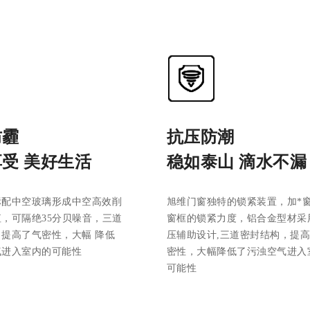
防霾
抗压防潮
受 美好生活
稳如泰山 滴水不漏
标配中空玻璃形成中空高效削
旭维门窗独特的锁紧装置，加*
，可隔绝35分贝噪音，三道
窗框的锁紧力度，铝合金型材采
提高了气密性，大幅 降低
压辅助设计,三道密封结构，提
气进入室内的可能性
密性，大幅降低了污浊空气进入
可能性