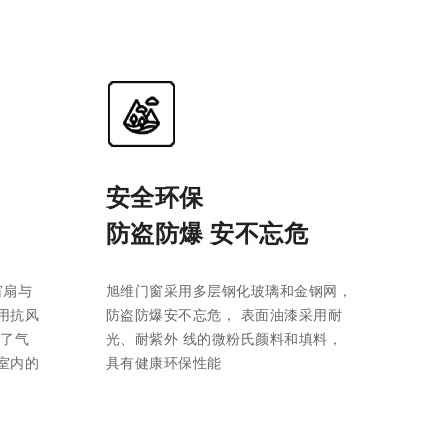
安全环保
防盗防爆 安不忘危
窗扇与
旭维门窗采用多层钢化玻璃和金钢网，
用抗风
防盗防爆安不忘危， 表面油漆采用耐
高了气
光、耐紫外 线的微粉氏颜料和填料，
室内的
具有健康环保性能