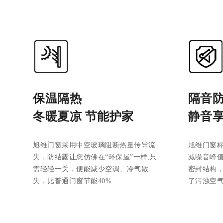
保温隔热
隔音
冬暖夏凉 节能护家
静音享
旭维门窗采用中空玻璃阻断热量传导流
旭维门窗
失，防结露让您仿佛在“环保屋”一样,只
减噪音峰值
需轻轻一关，便能减少空调、冷气散
密封结构，
失，比普通门窗节能40%
了污浊空