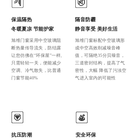
保温隔热
隔音防霾
冬暖夏凉 节能护家
静音享受 美好生活
旭维门窗采用中空玻璃阻
旭维门窗标配中空玻璃形
断热量传导流失，防结露
成中空高效削减噪音峰
让您仿佛在“环保屋”一样,
值，可隔绝35分贝噪音，
只需轻轻一关，便能减少
三道密封结构，提高了气
空调、冷气散失，比普通
密性，大幅 降低了污浊空
门窗节能40%
气进入室内的可能性
抗压防潮
安全环保