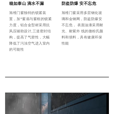
稳如泰山 滴水不漏
防盗防爆 安不忘危
旭维门窗独特的锁紧装
旭维门窗采用多层钢化玻
置，加*窗扇与窗框的锁紧
璃和金钢网，防盗防爆安
力度，铝合金型材采用抗
不忘危， 表面油漆采用耐
风压辅助设计,三道密封结
光、耐紫外 线的微粉氏颜
构，提高了气密性，大幅
料和填料，具有健康环保
降低了污浊空气进入室内
性能
的可能性